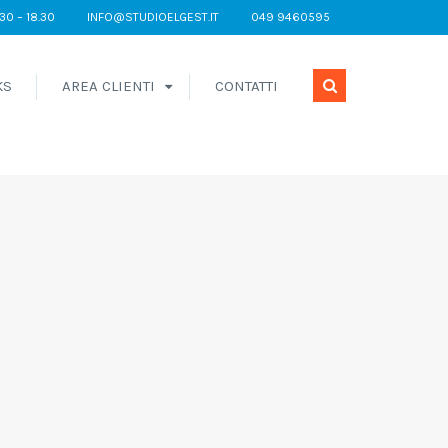
.30 – 18.30
INFO@STUDIOELGEST.IT
049 9460595
KS
AREA CLIENTI
CONTATTI